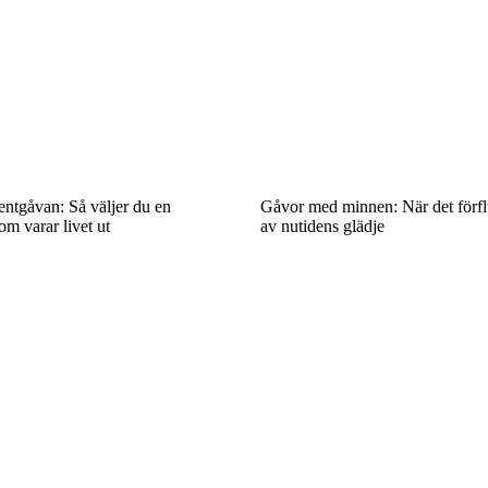
entgåvan: Så väljer du en
Gåvor med minnen: När det förflu
om varar livet ut
av nutidens glädje