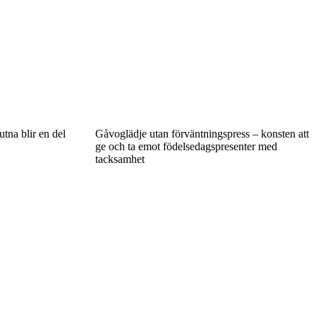
tna blir en del
Gåvoglädje utan förväntningspress – konsten att
ge och ta emot födelsedagspresenter med
tacksamhet