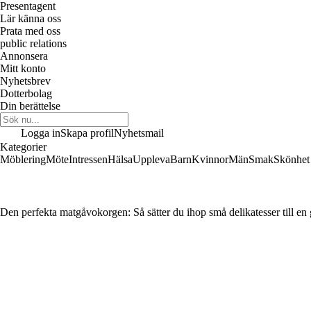
Presentagent
Lär känna oss
Prata med oss
public relations
Annonsera
Mitt konto
Nyhetsbrev
Dotterbolag
Din berättelse
Logga in
Skapa profil
Nyhetsmail
Kategorier
Möblering
Möte
Intressen
Hälsa
Uppleva
Barn
Kvinnor
Män
Smak
Skönhet
Den perfekta matgåvokorgen: Så sätter du ihop små delikatesser till en